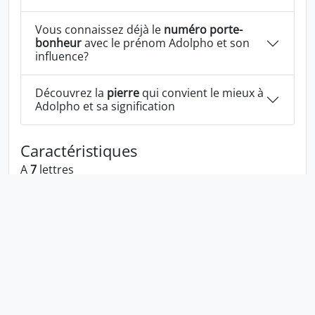
Vous connaissez déjà le
numéro porte-
bonheur
avec le prénom Adolpho et son
influence?
Découvrez la
pierre
qui convient le mieux à
Adolpho et sa signification
Caractéristiques
A
7
lettres
A les voyelles:
a o
A les consonnes:
d l p h
Adolpho écrit à l'envers:
ohploda
Adolpho écrit dans la langue 1337:
ad0lph0
En numérologie Adolpho c'est le numéro
8