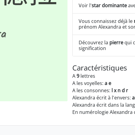
Voir l'
star dominante
ave
Vous connaissez déjà le
prénom Alexandra et son
Découvrez la
pierre
qui c
signification
Caractéristiques
A
9
lettres
A les voyelles:
a e
A les consonnes:
l x n d r
Alexandra écrit à l'envers:
a
Alexandra écrit dans la lan
En numérologie Alexandra 