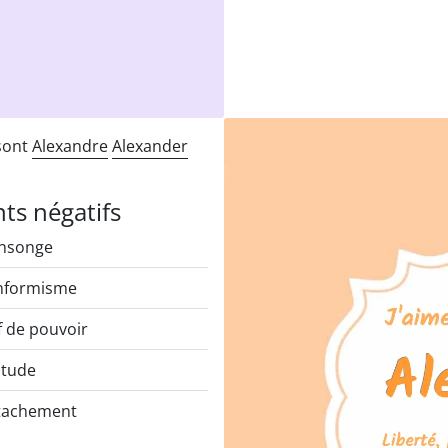
 sont
Alexandre
Alexander
nts négatifs
nsonge
nformisme
f de pouvoir
itude
tachement