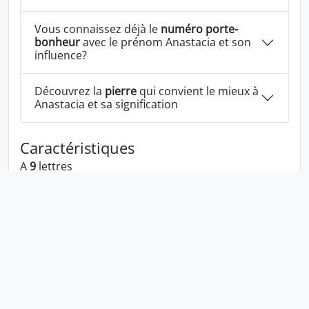
Vous connaissez déjà le
numéro porte-
bonheur
avec le prénom Anastacia et son
influence?
Découvrez la
pierre
qui convient le mieux à
Anastacia et sa signification
Caractéristiques
A
9
lettres
A les voyelles:
a i
A les consonnes:
n s t c
Anastacia écrit à l'envers:
aicatsana
Anastacia écrit dans la langue 1337:
ana57ac1a
En numérologie Anastacia c'est le numéro
6