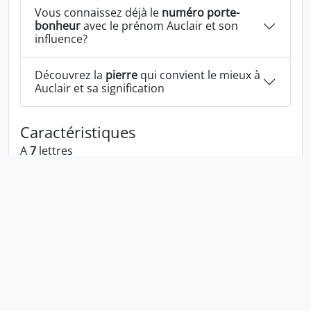
Vous connaissez déjà le
numéro porte-
bonheur
avec le prénom Auclair et son
influence?
Découvrez la
pierre
qui convient le mieux à
Auclair et sa signification
Caractéristiques
A
7
lettres
A les voyelles:
a u i
A les consonnes:
c l r
Auclair écrit à l'envers:
rialcua
Auclair écrit dans la langue 1337:
aucla1r
En numérologie Auclair c'est le numéro
11