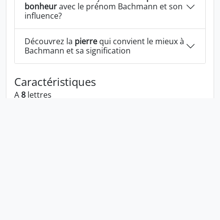
bonheur
avec le prénom Bachmann et son
influence?
Découvrez la
pierre
qui convient le mieux à
Bachmann et sa signification
Caractéristiques
A
8
lettres
A la voyelle:
a
A les consonnes:
b c h m n
Bachmann écrit à l'envers:
nnamhcab
Bachmann écrit dans la langue 1337:
bachmann
En numérologie Bachmann c'est le numéro
11
Politique de confidentialité