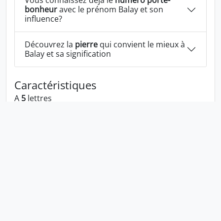
Vous connaissez déjà le
numéro porte-
bonheur
avec le prénom Balay et son
influence?
Découvrez la
pierre
qui convient le mieux à
Balay et sa signification
Caractéristiques
A
5
lettres
A la voyelle:
a
A les consonnes:
b l y
Balay écrit à l'envers:
yalab
Balay écrit dans la langue 1337:
balay
En numérologie Balay c'est le numéro
5