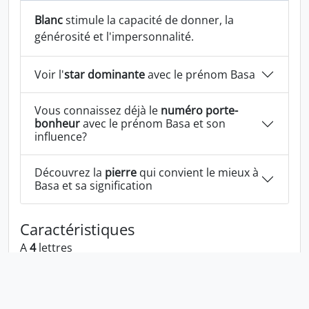
Blanc
stimule la capacité de donner, la
générosité et l'impersonnalité.
Voir l'
star dominante
avec le prénom Basa
Vous connaissez déjà le
numéro porte-
bonheur
avec le prénom Basa et son
influence?
Découvrez la
pierre
qui convient le mieux à
Basa et sa signification
Caractéristiques
A
4
lettres
A la voyelle:
a
A les consonnes:
b s
Basa écrit à l'envers:
asab