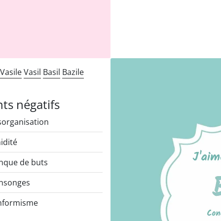
Vasile
Vasil
Basil
Bazile
nts négatifs
organisation
idité
que de buts
nsonges
nformisme