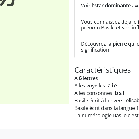
Voir l'
star dominante
ave
Vous connaissez déjà le
prénom Basile et son inf
Découvrez la
pierre
qui c
signification
Caractéristiques
A
6
lettres
A les voyelles:
a i e
A les consonnes:
b s l
Basile écrit à l'envers:
elisa
Basile écrit dans la langue 
En numérologie Basile c'es