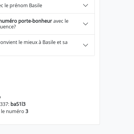
c le prénom Basile
numéro porte-bonheur
avec le
luence?
onvient le mieux à Basile et sa
b
1337:
ba51l3
t le numéro
3