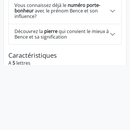
Vous connaissez déjà le
numéro porte-
bonheur
avec le prénom Bence et son
influence?
Découvrez la
pierre
qui convient le mieux à
Bence et sa signification
Caractéristiques
A
5
lettres
A la voyelle:
e
A les consonnes:
b n c
Bence écrit à l'envers:
ecneb
Bence écrit dans la langue 1337:
b3nc3
En numérologie Bence c'est le numéro
2