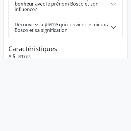
bonheur
avec le prénom Bosco et son
influence?
Découvrez la
pierre
qui convient le mieux à
Bosco et sa signification
Caractéristiques
A
5
lettres
A la voyelle:
o
A les consonnes:
b s c
Bosco écrit à l'envers:
ocsob
Bosco écrit dans la langue 1337:
b05c0
En numérologie Bosco c'est le numéro
9
Politique de confidentialité