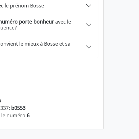
c le prénom Bosse
numéro porte-bonheur
avec le
luence?
onvient le mieux à Bosse et sa
b
1337:
b0553
t le numéro
6