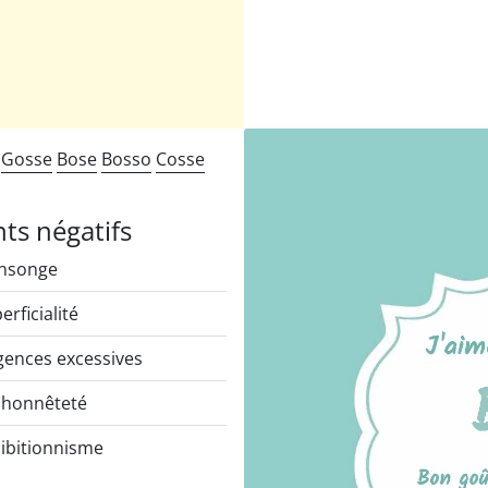
t
Gosse
Bose
Bosso
Cosse
nts négatifs
nsonge
erficialité
gences excessives
honnêteté
ibitionnisme