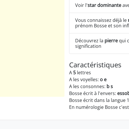
Voir l'
star dominante
ave
Vous connaissez déjà le
prénom Bosse et son inf
Découvrez la
pierre
qui c
signification
Caractéristiques
A
5
lettres
A les voyelles:
o e
A les consonnes:
b s
Bosse écrit à l'envers:
esso
Bosse écrit dans la langue 
En numérologie Bosse c'es