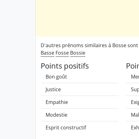
D'autres prénoms similaires à Bosse son
Basse
Fosse
Bossie
Points positifs
Poi
Bon goût
Me
Justice
Sup
Empathie
Exi
Modestie
Mal
Esprit constructif
Exh