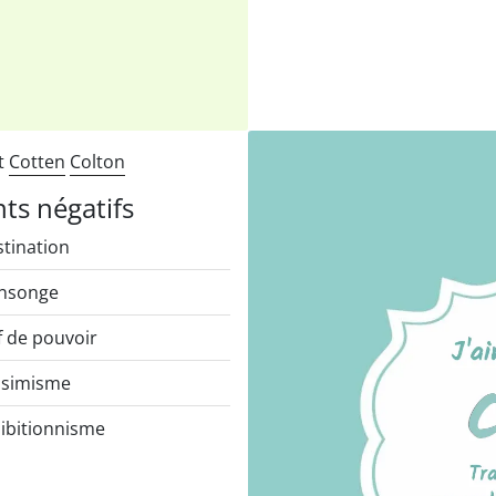
nt
Cotten
Colton
nts négatifs
tination
nsonge
f de pouvoir
ssimisme
ibitionnisme