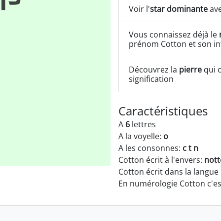
Voir l'
star dominante
ave
Vous connaissez déjà le
prénom Cotton et son in
Découvrez la
pierre
qui c
signification
Caractéristiques
A
6
lettres
A la voyelle:
o
A les consonnes:
c t n
Cotton écrit à l'envers:
nott
Cotton écrit dans la langue
En numérologie Cotton c'e