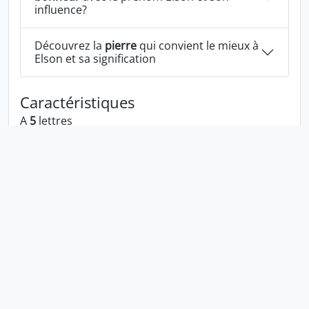
influence?
Découvrez la
pierre
qui convient le mieux à
Elson et sa signification
Caractéristiques
A
5
lettres
A les voyelles:
e o
A les consonnes:
l s n
Elson écrit à l'envers:
nosle
Elson écrit dans la langue 1337:
3l50n
En numérologie Elson c'est le numéro
2
Politique de confidentialité