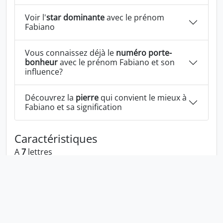
Voir l'
star dominante
avec le prénom
Fabiano
Vous connaissez déjà le
numéro porte-
bonheur
avec le prénom Fabiano et son
influence?
Découvrez la
pierre
qui convient le mieux à
Fabiano et sa signification
Caractéristiques
A
7
lettres
A les voyelles:
a i o
A les consonnes:
f b n
Fabiano écrit à l'envers:
onaibaf
Fabiano écrit dans la langue 1337:
phab1an0
En numérologie Fabiano c'est le numéro
3