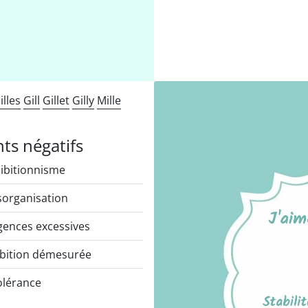
illes
Gill
Gillet
Gilly
Mille
nts négatifs
ibitionnisme
organisation
gences excessives
ition démesurée
olérance