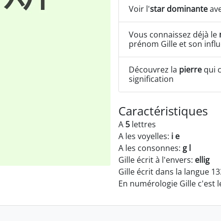
Voir l'
star dominante
ave
Vous connaissez déjà le
prénom Gille et son infl
Découvrez la
pierre
qui c
signification
Caractéristiques
A
5
lettres
A les voyelles:
i e
A les consonnes:
g l
Gille écrit à l'envers:
ellig
Gille écrit dans la langue 1
En numérologie Gille c'est