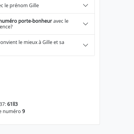
c le prénom Gille
numéro porte-bonheur
avec le
uence?
onvient le mieux à Gille et sa
337:
61ll3
 le numéro
9