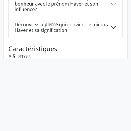
bonheur
avec le prénom Haver et son
influence?
Découvrez la
pierre
qui convient le mieux à
Haver et sa signification
Caractéristiques
A
5
lettres
A les voyelles:
a e
A les consonnes:
h v r
Haver écrit à l'envers:
revah
Haver écrit dans la langue 1337:
hav3r
En numérologie Haver c'est le numéro
9
Politique de confidentialité