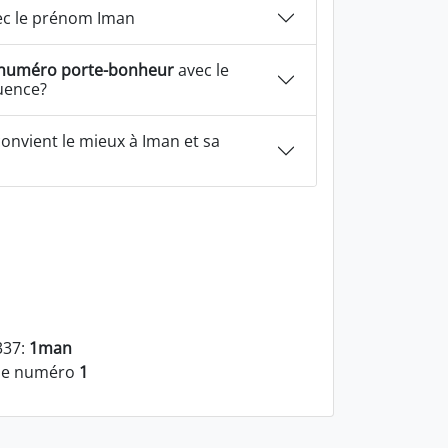
c le prénom Iman
numéro porte-bonheur
avec le
uence?
onvient le mieux à Iman et sa
337:
1man
 le numéro
1