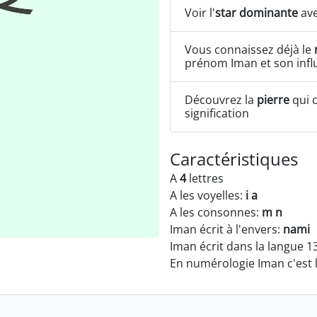
Voir l'
star dominante
ave
Vous connaissez déjà le
prénom Iman et son infl
Découvrez la
pierre
qui c
signification
Caractéristiques
A
4
lettres
A les voyelles:
i a
A les consonnes:
m n
Iman écrit à l'envers:
nami
Iman écrit dans la langue 1
En numérologie Iman c'est