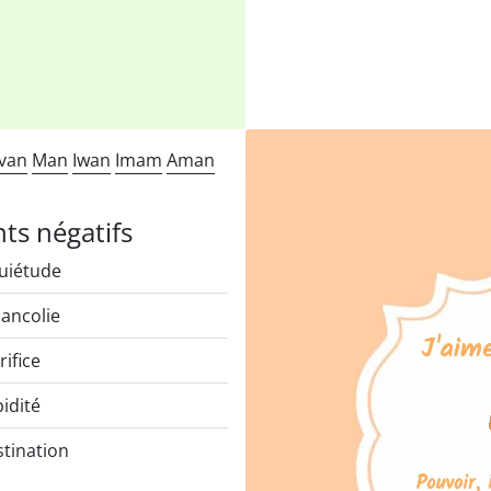
Ivan
Man
Iwan
Imam
Aman
nts négatifs
uiétude
ancolie
rifice
idité
tination