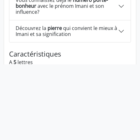
Vous connaissez déjà le
numéro porte-
bonheur
avec le prénom Imani et son
influence?
Découvrez la
pierre
qui convient le mieux à
Imani et sa signification
Caractéristiques
A
5
lettres
A les voyelles:
i a
A les consonnes:
m n
Imani écrit à l'envers:
inami
Imani écrit dans la langue 1337:
1man1
En numérologie Imani c'est le numéro
1