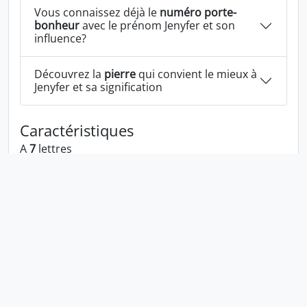
Vous connaissez déjà le
numéro porte-
bonheur
avec le prénom Jenyfer et son
influence?
Découvrez la
pierre
qui convient le mieux à
Jenyfer et sa signification
Caractéristiques
A
7
lettres
A la voyelle:
e
A les consonnes:
j n y f r
Jenyfer écrit à l'envers:
refynej
Jenyfer écrit dans la langue 1337:
j3nyph3r
En numérologie Jenyfer c'est le numéro
11