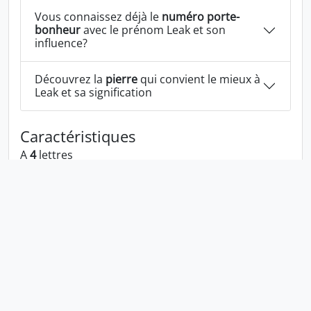
Vous connaissez déjà le
numéro porte-
bonheur
avec le prénom Leak et son
influence?
Découvrez la
pierre
qui convient le mieux à
Leak et sa signification
Caractéristiques
A
4
lettres
A les voyelles:
e a
A les consonnes:
l k
Leak écrit à l'envers:
kael
Leak écrit dans la langue 1337:
l3ak
En numérologie Leak c'est le numéro
11