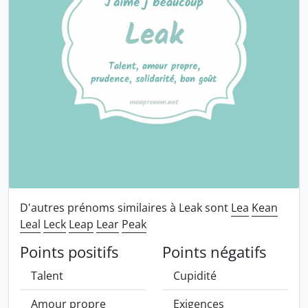
D'autres prénoms similaires à Leak sont
Lea
Kean
Leal
Leck
Leap
Lear
Peak
Points positifs
Points négatifs
Talent
Cupidité
Amour propre
Exigences