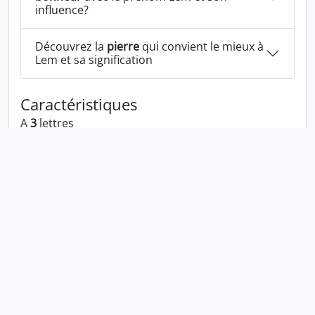
influence?
Découvrez la
pierre
qui convient le mieux à
Lem et sa signification
Caractéristiques
A
3
lettres
A la voyelle:
e
A les consonnes:
l m
Lem écrit à l'envers:
mel
Lem écrit dans la langue 1337:
l3m
En numérologie Lem c'est le numéro
3
Politique de confidentialité