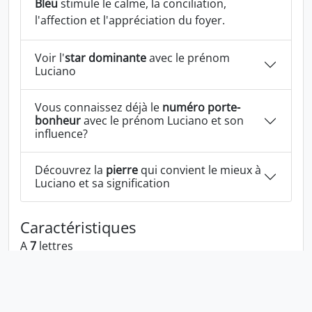
Bleu
stimule le calme, la conciliation,
l'affection et l'appréciation du foyer.
Voir l'
star dominante
avec le prénom
Luciano
Vous connaissez déjà le
numéro porte-
bonheur
avec le prénom Luciano et son
influence?
Découvrez la
pierre
qui convient le mieux à
Luciano et sa signification
Caractéristiques
A
7
lettres
A les voyelles:
u i a o
A les consonnes:
l c n
Luciano écrit à l'envers:
onaicul