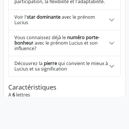
participation, la flexibilité et l'adaptabilité.
Voir l'
star dominante
avec le prénom
Lucius
Vous connaissez déjà le
numéro porte-
bonheur
avec le prénom Lucius et son
influence?
Découvrez la
pierre
qui convient le mieux à
Lucius et sa signification
Caractéristiques
A
6
lettres
A les voyelles:
u i
A les consonnes:
l c s
Lucius écrit à l'envers:
suicul
Lucius écrit dans la langue 1337:
luc1u5