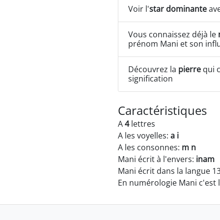
Voir l'
star dominante
ave
Vous connaissez déjà le
prénom Mani et son infl
Découvrez la
pierre
qui c
signification
Caractéristiques
A
4
lettres
A les voyelles:
a i
A les consonnes:
m n
Mani écrit à l'envers:
inam
Mani écrit dans la langue 1
En numérologie Mani c'est