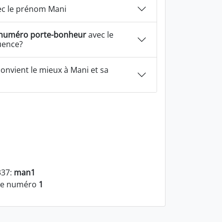
c le prénom Mani
numéro porte-bonheur
avec le
uence?
onvient le mieux à Mani et sa
337:
man1
 le numéro
1