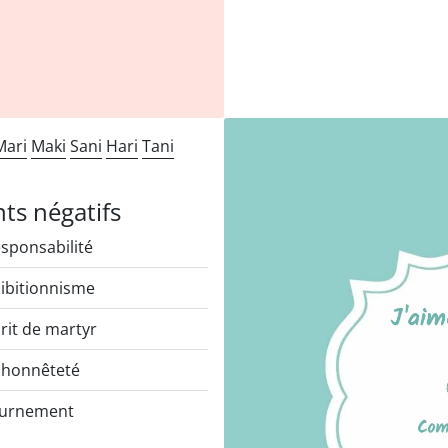
Mari
Maki
Sani
Hari
Tani
nts négatifs
esponsabilité
ibitionnisme
rit de martyr
honnêteté
ournement