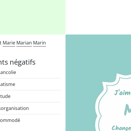
nt
Marie
Marian
Marin
nts négatifs
ancolie
atisme
itude
organisation
commodé