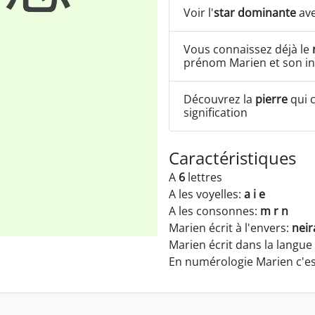
Voir l'
star dominante
ave
Vous connaissez déjà le
prénom Marien et son in
Découvrez la
pierre
qui c
signification
Caractéristiques
A
6
lettres
A les voyelles:
a i e
A les consonnes:
m r n
Marien écrit à l'envers:
nei
Marien écrit dans la langue
En numérologie Marien c'e