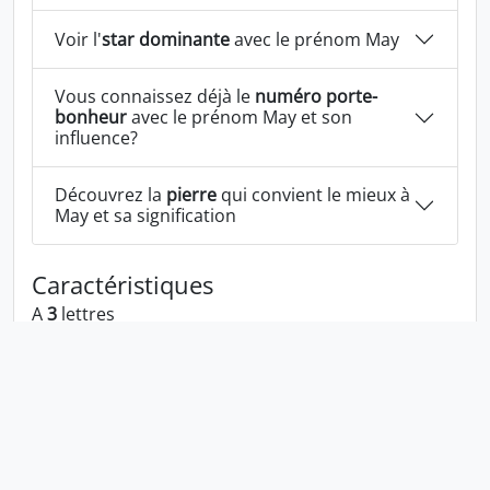
Voir l'
star dominante
avec le prénom May
Vous connaissez déjà le
numéro porte-
bonheur
avec le prénom May et son
influence?
Découvrez la
pierre
qui convient le mieux à
May et sa signification
Caractéristiques
A
3
lettres
A la voyelle:
a
A les consonnes:
m y
May écrit à l'envers:
yam
May écrit dans la langue 1337:
may
En numérologie May c'est le numéro
3