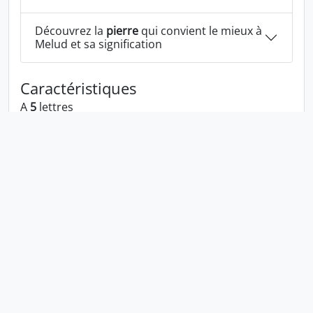
Découvrez la
pierre
qui convient le mieux à
Melud et sa signification
Caractéristiques
A
5
lettres
A les voyelles:
e u
A les consonnes:
m l d
Melud écrit à l'envers:
dulem
Melud écrit dans la langue 1337:
m3lud
En numérologie Melud c'est le numéro
1
Politique de confidentialité
Cookies