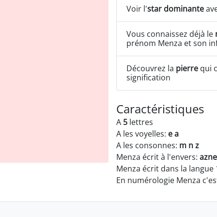
Voir l'
star dominante
ave
Vous connaissez déjà le
prénom Menza et son in
Découvrez la
pierre
qui c
signification
Caractéristiques
A
5
lettres
A les voyelles:
e a
A les consonnes:
m n z
Menza écrit à l'envers:
azn
Menza écrit dans la langue
En numérologie Menza c'es