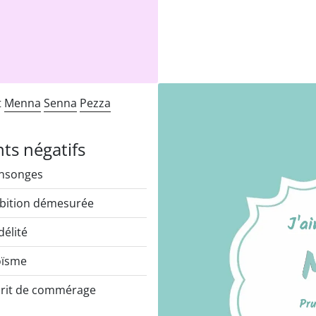
t
Menna
Senna
Pezza
nts négatifs
nsonges
ition démesurée
délité
oïsme
rit de commérage