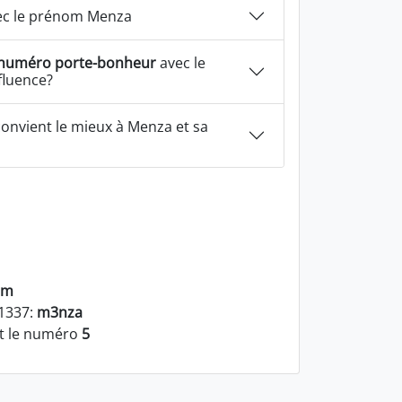
c le prénom Menza
numéro porte-bonheur
avec le
fluence?
onvient le mieux à Menza et sa
em
 1337:
m3nza
t le numéro
5