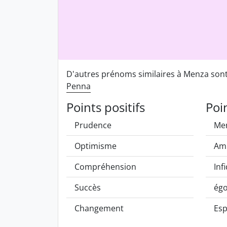
D'autres prénoms similaires à Menza son
Penna
Points positifs
Poi
Prudence
Me
Optimisme
Amb
Compréhension
Infi
Succès
ég
Changement
Esp