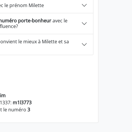
c le prénom Milette
numéro porte-bonheur
avec le
fluence?
onvient le mieux à Milette et sa
lim
 1337:
m1l3773
st le numéro
3