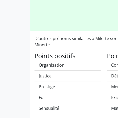
D'autres prénoms similaires à Milette so
Minette
Points positifs
Poi
Organisation
Con
Justice
Dé
Prestige
Me
Foi
Exi
Sensualité
Mat