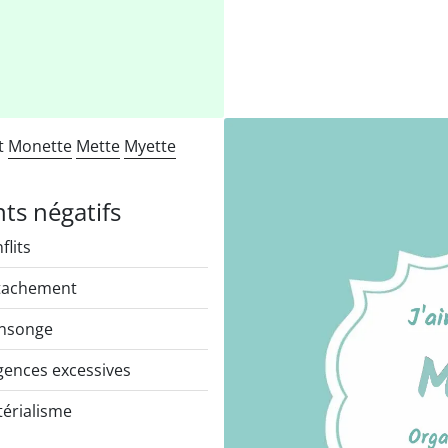
nt
Monette
Mette
Myette
nts négatifs
flits
tachement
nsonge
gences excessives
érialisme