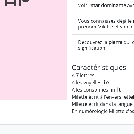
Voir l'
star dominante
ave
Vous connaissez déjà le
prénom Milette et son in
Découvrez la
pierre
qui c
signification
Caractéristiques
A
7
lettres
A les voyelles:
i e
A les consonnes:
m l t
Milette écrit à l'envers:
ette
Milette écrit dans la langue
En numérologie Milette c'e