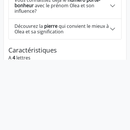
Vous connaissez déjà le
numéro porte-
bonheur
avec le prénom Olea et son
influence?
Découvrez la
pierre
qui convient le mieux à
Olea et sa signification
Caractéristiques
A
4
lettres
A les voyelles:
o e a
A la consonne:
l
Olea écrit à l'envers:
aelo
Olea écrit dans la langue 1337:
0l3a
En numérologie Olea c'est le numéro
6