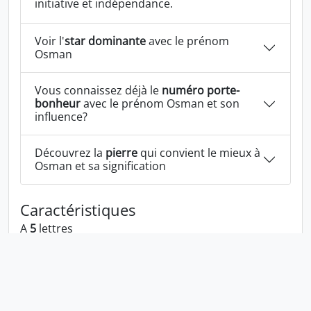
initiative et indépendance.
Voir l'
star dominante
avec le prénom
Osman
Vous connaissez déjà le
numéro porte-
bonheur
avec le prénom Osman et son
influence?
Découvrez la
pierre
qui convient le mieux à
Osman et sa signification
Caractéristiques
A
5
lettres
A les voyelles:
o a
A les consonnes:
s m n
Osman écrit à l'envers:
namso
Osman écrit dans la langue 1337:
05man