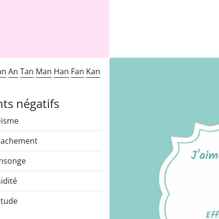
an
An
Tan
Man
Han
Fan
Kan
nts négatifs
oïsme
tachement
nsonge
idité
itude