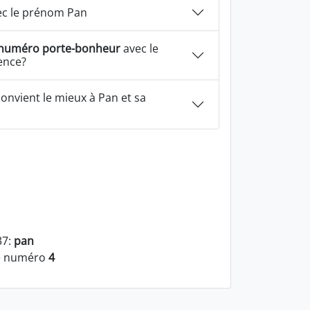
c le prénom Pan
numéro porte-bonheur
avec le
ence?
onvient le mieux à Pan et sa
37:
pan
le numéro
4