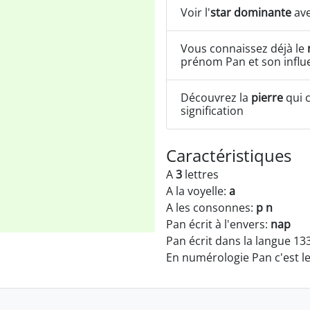
Voir l'
star dominante
ave
Vous connaissez déjà le
prénom Pan et son influ
Découvrez la
pierre
qui c
signification
Caractéristiques
A
3
lettres
A la voyelle:
a
A les consonnes:
p n
Pan écrit à l'envers:
nap
Pan écrit dans la langue 13
En numérologie Pan c'est 