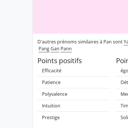
D'autres prénoms similaires à Pan sont
Y
Pang
Gan
Pann
Points positifs
Poi
Efficacité
ég
Patience
Dé
Polyvalence
Me
Intuition
Tim
Prestige
Sol