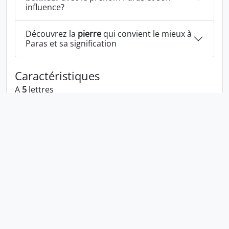
influence?
Découvrez la
pierre
qui convient le mieux à
Paras et sa signification
Caractéristiques
A
5
lettres
A la voyelle:
a
A les consonnes:
p r s
Paras écrit à l'envers:
sarap
Paras écrit dans la langue 1337:
para5
En numérologie Paras c'est le numéro
1
Politique de confidentialité