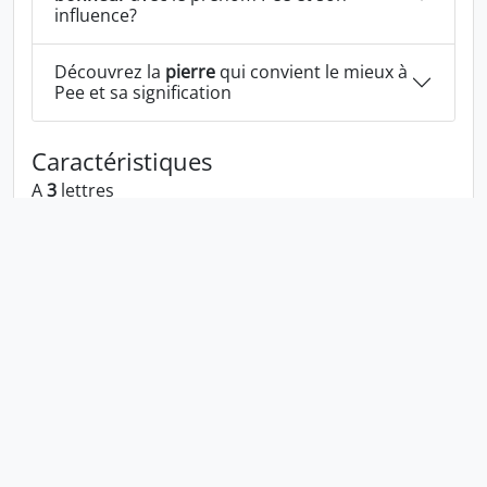
influence?
Découvrez la
pierre
qui convient le mieux à
Pee et sa signification
Caractéristiques
A
3
lettres
A la voyelle:
e
A la consonne:
p
Pee écrit à l'envers:
eep
Pee écrit dans la langue 1337:
p33
En numérologie Pee c'est le numéro
8
Politique de confidentialité