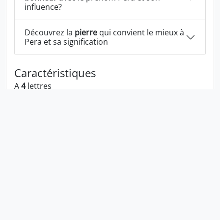
influence?
Découvrez la
pierre
qui convient le mieux à
Pera et sa signification
Caractéristiques
A
4
lettres
A les voyelles:
e a
A les consonnes:
p r
Pera écrit à l'envers:
arep
Pera écrit dans la langue 1337:
p3ra
En numérologie Pera c'est le numéro
22
Politique de confidentialité