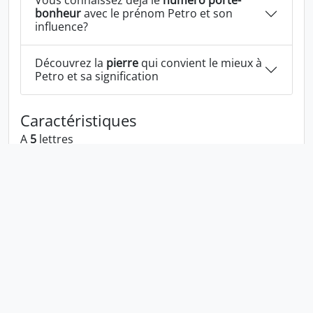
Vous connaissez déjà le
numéro porte-
bonheur
avec le prénom Petro et son
influence?
Découvrez la
pierre
qui convient le mieux à
Petro et sa signification
Caractéristiques
A
5
lettres
A les voyelles:
e o
A les consonnes:
p t r
Petro écrit à l'envers:
ortep
Petro écrit dans la langue 1337:
p37r0
En numérologie Petro c'est le numéro
11