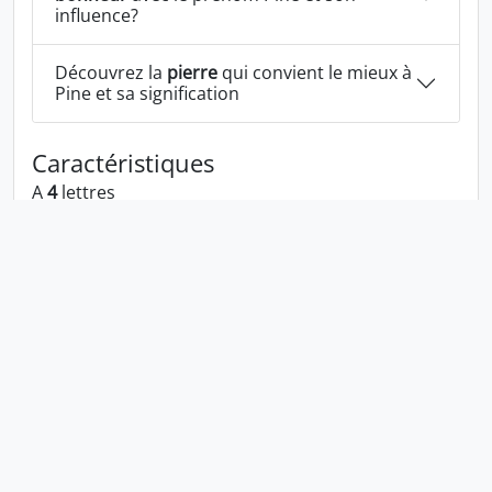
influence?
Découvrez la
pierre
qui convient le mieux à
Pine et sa signification
Caractéristiques
A
4
lettres
A les voyelles:
i e
A les consonnes:
p n
Pine écrit à l'envers:
enip
Pine écrit dans la langue 1337:
p1n3
En numérologie Pine c'est le numéro
8
Politique de confidentialité