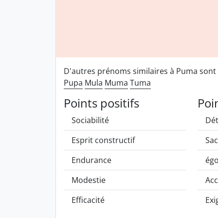
D'autres prénoms similaires à Puma sont
Pupa
Mula
Muma
Tuma
Points positifs
Poi
Sociabilité
Dé
Esprit constructif
Sac
Endurance
ég
Modestie
Ac
Efficacité
Exi