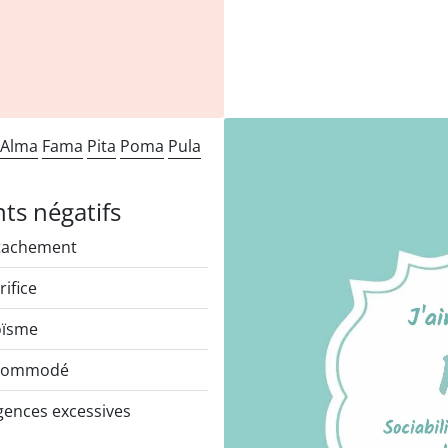
Alma
Fama
Pita
Poma
Pula
nts négatifs
tachement
rifice
oïsme
commodé
gences excessives