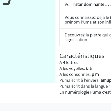
Voir l'
star dominante
ave
Vous connaissez déjà le
prénom Puma et son inf
Découvrez la
pierre
qui c
signification
Caractéristiques
A
4
lettres
A les voyelles:
u a
A les consonnes:
p m
Puma écrit à l'envers:
amu
Puma écrit dans la langue 
En numérologie Puma c'es