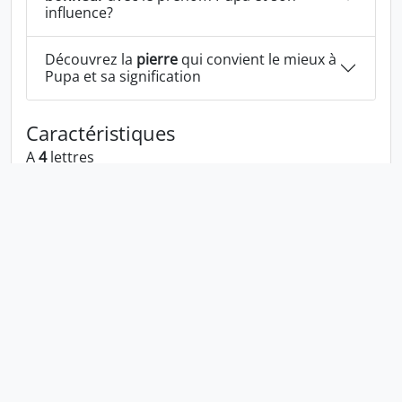
influence?
Découvrez la
pierre
qui convient le mieux à
Pupa et sa signification
Caractéristiques
A
4
lettres
A les voyelles:
u a
A la consonne:
p
Pupa écrit à l'envers:
apup
Pupa écrit dans la langue 1337:
pupa
En numérologie Pupa c'est le numéro
9
Politique de confidentialité