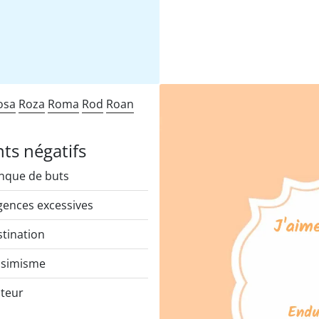
osa
Roza
Roma
Rod
Roan
nts négatifs
que de buts
gences excessives
tination
ssimisme
teur