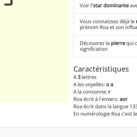
Voir l'
star dominante
ave
Vous connaissez déjà le
prénom Roa et son influ
Découvrez la
pierre
qui c
signification
Caractéristiques
A
3
lettres
A les voyelles:
o a
A la consonne:
r
Roa écrit à l'envers:
aor
Roa écrit dans la langue 13
En numérologie Roa c'est 