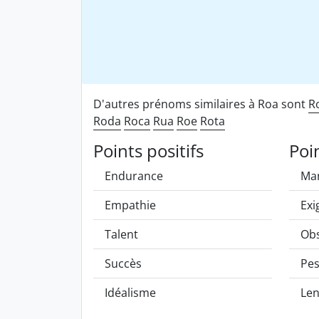
D'autres prénoms similaires à Roa sont
R
Roda
Roca
Rua
Roe
Rota
Points positifs
Poi
Endurance
Man
Empathie
Exi
Talent
Obs
Succès
Pe
Idéalisme
Len