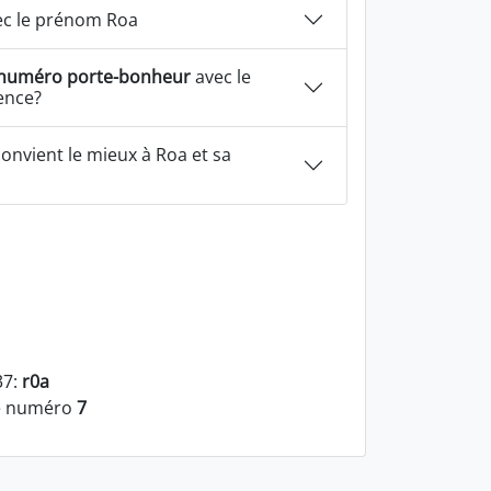
c le prénom Roa
numéro porte-bonheur
avec le
ence?
onvient le mieux à Roa et sa
37:
r0a
le numéro
7