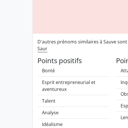
D'autres prénoms similaires à Sauve son
Saur
Points positifs
Poi
Bonté
Att
Esprit entrepreneurial et
Inq
aventureux
Obs
Talent
Esp
Analyse
Len
Idéalisme