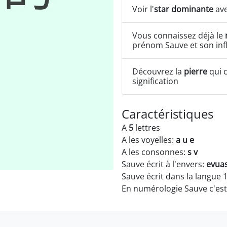
Voir l'
star dominante
ave
Vous connaissez déjà le
prénom Sauve et son inf
Découvrez la
pierre
qui c
signification
Caractéristiques
A
5
lettres
A les voyelles:
a u e
A les consonnes:
s v
Sauve écrit à l'envers:
evua
Sauve écrit dans la langue 
En numérologie Sauve c'es