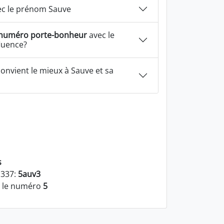
c le prénom Sauve
numéro porte-bonheur
avec le
luence?
onvient le mieux à Sauve et sa
s
1337:
5auv3
t le numéro
5