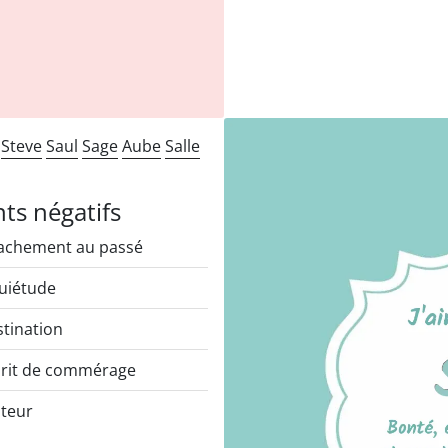
t
Steve
Saul
Sage
Aube
Salle
nts négatifs
achement au passé
uiétude
tination
rit de commérage
teur