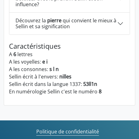
influence?
Découvrez la
pierre
qui convient le mieux à
Sellin et sa signification
Caractéristiques
A
6
lettres
A les voyelles:
e i
A les consonnes:
s l n
Sellin écrit à l'envers:
nilles
Sellin écrit dans la langue 1337:
53ll1n
En numérologie Sellin c'est le numéro
8
Politique de confidentialité