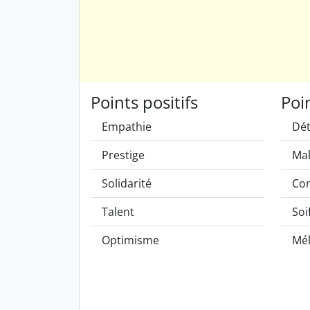
Points positifs
Poi
Empathie
Dé
Prestige
Mal
Solidarité
Con
Talent
Soi
Optimisme
Mél