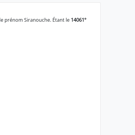
le prénom Siranouche. Étant le
14061º