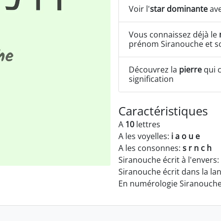
Voir l'
star dominante
ave
Vous connaissez déjà le
prénom Siranouche et so
Découvrez la
pierre
qui c
signification
Caractéristiques
A
10
lettres
A les voyelles:
i a o u e
A les consonnes:
s r n c h
Siranouche écrit à l'envers:
Siranouche écrit dans la la
En numérologie Siranouche