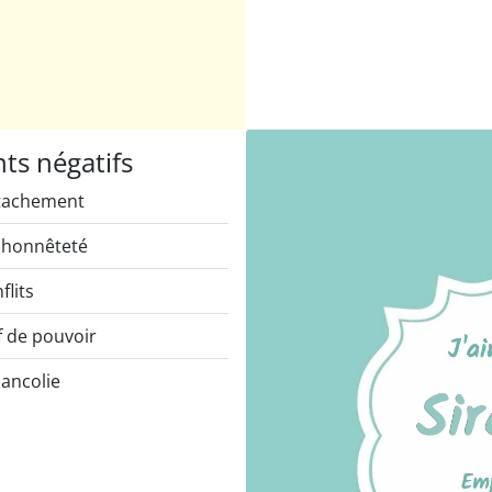
nts négatifs
tachement
honnêteté
flits
f de pouvoir
ancolie