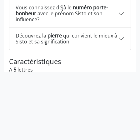
Vous connaissez déjà le
numéro porte-
bonheur
avec le prénom Sisto et son
influence?
Découvrez la
pierre
qui convient le mieux à
Sisto et sa signification
Caractéristiques
A
5
lettres
A les voyelles:
i o
A les consonnes:
s t
Sisto écrit à l'envers:
otsis
Sisto écrit dans la langue 1337:
51570
En numérologie Sisto c'est le numéro
1