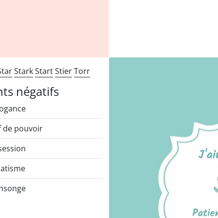
Star
Stark
Start
Stier
Torr
nts négatifs
ogance
f de pouvoir
ession
atisme
nsonge