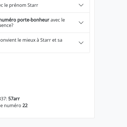
c le prénom Starr
numéro porte-bonheur
avec le
luence?
onvient le mieux à Starr et sa
337:
57arr
 le numéro
22