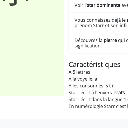
Voir l'
star dominante
ave
Vous connaissez déjà le
prénom Starr et son inf
Découvrez la
pierre
qui c
signification
Caractéristiques
A
5
lettres
A la voyelle:
a
A les consonnes:
s t r
Starr écrit à l'envers:
rrats
Starr écrit dans la langue 1
En numérologie Starr c'est