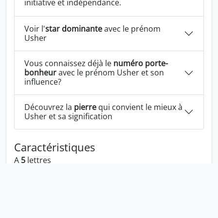
initiative et indépendance.
Voir l'
star dominante
avec le prénom
Usher
Vous connaissez déjà le
numéro porte-
bonheur
avec le prénom Usher et son
influence?
Découvrez la
pierre
qui convient le mieux à
Usher et sa signification
Caractéristiques
A
5
lettres
A les voyelles:
u e
A les consonnes:
s h r
Usher écrit à l'envers:
rehsu
Usher écrit dans la langue 1337:
u5h3r