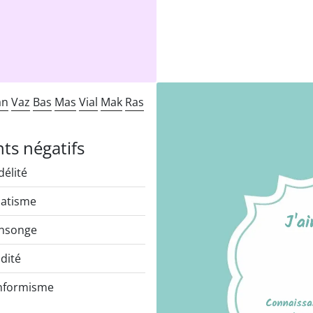
an
Vaz
Bas
Mas
Vial
Mak
Ras
nts négatifs
délité
atisme
nsonge
idité
nformisme