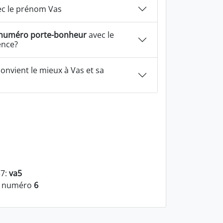
c le prénom Vas
numéro porte-bonheur
avec le
ence?
onvient le mieux à Vas et sa
37:
va5
le numéro
6