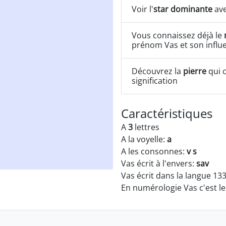
Voir l'
star dominante
ave
Vous connaissez déjà le
prénom Vas et son influ
Découvrez la
pierre
qui c
signification
Caractéristiques
A
3
lettres
A la voyelle:
a
A les consonnes:
v s
Vas écrit à l'envers:
sav
Vas écrit dans la langue 13
En numérologie Vas c'est 