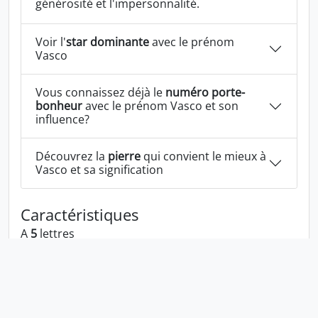
générosité et l'impersonnalité.
Voir l'
star dominante
avec le prénom
Vasco
Vous connaissez déjà le
numéro porte-
bonheur
avec le prénom Vasco et son
influence?
Découvrez la
pierre
qui convient le mieux à
Vasco et sa signification
Caractéristiques
A
5
lettres
A les voyelles:
a o
A les consonnes:
v s c
Vasco écrit à l'envers:
ocsav
Vasco écrit dans la langue 1337:
va5c0