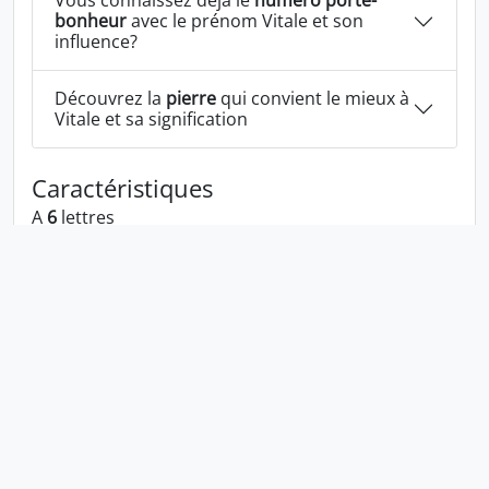
Vous connaissez déjà le
numéro porte-
bonheur
avec le prénom Vitale et son
influence?
Découvrez la
pierre
qui convient le mieux à
Vitale et sa signification
Caractéristiques
A
6
lettres
A les voyelles:
i a e
A les consonnes:
v t l
Vitale écrit à l'envers:
elativ
Vitale écrit dans la langue 1337:
v17al3
En numérologie Vitale c'est le numéro
6