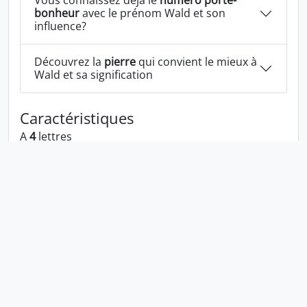
Vous connaissez déjà le
numéro porte-
bonheur
avec le prénom Wald et son
influence?
Découvrez la
pierre
qui convient le mieux à
Wald et sa signification
Caractéristiques
A
4
lettres
A la voyelle:
a
A les consonnes:
w l d
Wald écrit à l'envers:
dlaw
Wald écrit dans la langue 1337:
vvald
En numérologie Wald c'est le numéro
4